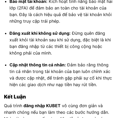
Bảo mật tài khoản:
Kích hoạt tính năng bảo mật hai
lớp (2FA) để đảm bảo an toàn cho tài khoản của
bạn. Đây là cách hiệu quả để bảo vệ tài khoản khỏi
những truy cập trái phép.
Đăng xuất khi không sử dụng:
Đừng quên đăng
xuất khỏi tài khoản sau khi sử dụng, đặc biệt là khi
bạn đăng nhập từ các thiết bị công cộng hoặc
không phải của mình.
Cập nhật thông tin cá nhân:
Đảm bảo rằng thông
tin cá nhân trong tài khoản của bạn luôn chính xác
và được cập nhật, để tránh gặp phải sự cố khi thực
hiện các giao dịch như nạp tiền hay rút tiền.
Kết Luận
Quá trình
đăng nhập KUBET
vô cùng đơn giản và
nhanh chóng nếu bạn làm theo các bước hướng dẫn.