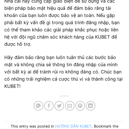
Nhà cái này cung cấp giao diện dễ sử dụng và các
biện pháp bảo mật hiệu quả để đảm bảo rằng tài
khoản của bạn luôn được bảo vệ an toàn. Nếu gặp
phải bất kỳ vấn đề gì trong quá trình đăng nhập, bạn
có thể tham khảo các giải pháp khắc phục hoặc liên
hệ với đội ngũ chăm sóc khách hàng của KUBET để
được hỗ trợ.
Hãy đảm bảo rằng bạn luôn tuân thủ các bước bảo
mật và không chia sẻ thông tin đăng nhập của mình
với bất kỳ ai để tránh rủi ro không đáng có. Chúc bạn
có những trải nghiệm cá cược thú vị và thành công tại
KUBET!
This entry was posted in
HƯỚNG DẪN KUBET
. Bookmark the