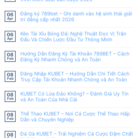
Đăng ký 789bet – Ghi danh vào hệ sinh thái giải
06
Apr
trí đẳng cấp nhất 2026
Kèo Tài Xỉu Bóng Đá: Nghệ Thuật Đọc Vị Trận
06
Apr
Đấu Và Chiến Lược Đầu Tư Thông Minh
Hướng Dẫn Đăng Ký Tài Khoản 789BET – Cách
08
Feb
Đăng Ký Nhanh Chóng và An Toàn
Đăng Nhập KUBET – Hướng Dẫn Chi Tiết Cách
08
Feb
Truy Cập Tài Khoản Nhanh Chóng và An Toàn
KUBET Có Lừa Đảo Không? – Đánh Giá Uy Tín
08
Feb
và An Toàn Của Nhà Cái
Thể Thao KUBET – Nơi Cá Cược Thể Thao Hấp
08
Feb
Dẫn và Chuyên Nghiệp
Đá Gà KUBET – Trải Nghiệm Cá Cược Đậm Chất
08