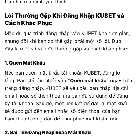
trò chơi mà mình yêu thích.
Lỗi Thường Gặp Khi Đăng Nhập KUBET và
Cách Khắc Phục
Mặc dù quá trình đăng nhập vào KUBET khá đơn giản,
nhưng đôi khi bạn có thể gặp phải một số lỗi. Dưới
đây là một số vấn đề thường gặp và cách khắc phục:
1. Quên Mật Khẩu
Nếu bạn quên mật khẩu tài khoản KUBET, đừng lo
lắng. Bạn chỉ cần nhấn vào
“Quên mật khẩu”
ngay trên
trang đăng nhập. KUBET sẽ yêu cầu bạn nhập địa chỉ
email hoặc số điện thoại mà bạn đã sử dụng để đăng
ký tài khoản. Sau đó, một liên kết để đặt lại mật khẩu
sẽ được gửi đến email hoặc số điện thoại của bạn.
Làm theo hướng dẫn để khôi phục mật khẩu mới.
2. Sai Tên Đăng Nhập hoặc Mật Khẩu