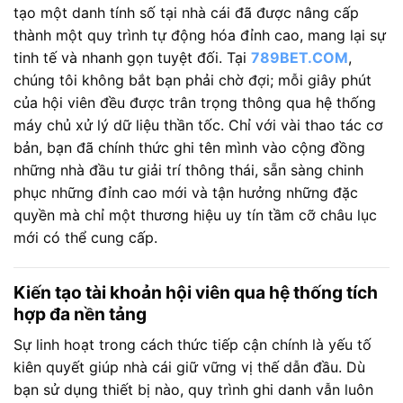
tạo một danh tính số tại nhà cái đã được nâng cấp
thành một quy trình tự động hóa đỉnh cao, mang lại sự
tinh tế và nhanh gọn tuyệt đối. Tại
789BET.COM
,
chúng tôi không bắt bạn phải chờ đợi; mỗi giây phút
của hội viên đều được trân trọng thông qua hệ thống
máy chủ xử lý dữ liệu thần tốc. Chỉ với vài thao tác cơ
bản, bạn đã chính thức ghi tên mình vào cộng đồng
những nhà đầu tư giải trí thông thái, sẵn sàng chinh
phục những đỉnh cao mới và tận hưởng những đặc
quyền mà chỉ một thương hiệu uy tín tầm cỡ châu lục
mới có thể cung cấp.
Kiến tạo tài khoản hội viên qua hệ thống tích
hợp đa nền tảng
Sự linh hoạt trong cách thức tiếp cận chính là yếu tố
kiên quyết giúp nhà cái giữ vững vị thế dẫn đầu. Dù
bạn sử dụng thiết bị nào, quy trình ghi danh vẫn luôn