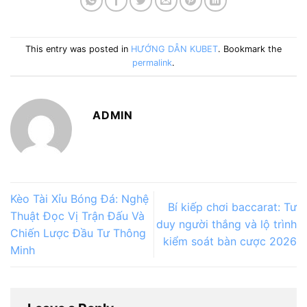
This entry was posted in
HƯỚNG DẪN KUBET
. Bookmark the
permalink
.
ADMIN
Kèo Tài Xỉu Bóng Đá: Nghệ
Bí kiếp chơi baccarat: Tư
Thuật Đọc Vị Trận Đấu Và
duy người thắng và lộ trình
Chiến Lược Đầu Tư Thông
kiểm soát bàn cược 2026
Minh