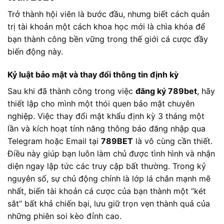
Trở thành hội viên là bước đầu, nhưng biết cách quản
trị tài khoản một cách khoa học mới là chìa khóa để
bạn thành công bền vững trong thế giới cá cược đầy
biến động này.
Kỷ luật bảo mật và thay đổi thông tin định kỳ
Sau khi đã thành công trong việc
đăng ký 789bet
, hãy
thiết lập cho mình một thói quen bảo mật chuyên
nghiệp. Việc thay đổi mật khẩu định kỳ 3 tháng một
lần và kích hoạt tính năng thông báo đăng nhập qua
Telegram hoặc Email tại
789BET
là vô cùng cần thiết.
Điều này giúp bạn luôn làm chủ được tình hình và nhận
diện ngay lập tức các truy cập bất thường. Trong kỷ
nguyên số, sự chủ động chính là lớp lá chắn mạnh mẽ
nhất, biến tài khoản cá cược của bạn thành một “két
sắt” bất khả chiến bại, lưu giữ trọn vẹn thành quả của
những phiên soi kèo đỉnh cao.