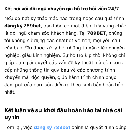
Kết nối với đội ngũ chuyên gia hỗ trợ hội viên 24/7
Nếu có bất kỳ thắc mắc nào trong hoặc sau quá trình
đăng ký 789bet
, bạn luôn có một điểm tựa vững chắc
là đội ngũ chăm sóc khách hàng. Tại
789BET
, chúng
tôi không sử dụng các chatbot vô hồn; mọi yêu cầu
của bạn đều được xử lý bởi những tư vấn viên chuyên
nghiệp, giàu kinh nghiệm. Sự hỗ trợ kịp thời không chỉ
giúp bạn giải quyết các vấn đề kỹ thuật mà còn cung
cấp những thông tin quý báu về các chương trình
khuyến mãi độc quyền, giúp hành trình chinh phục
Jackpot của bạn luôn diễn ra theo kịch bản hoàn hảo
nhất.
Kết luận về sự khởi đầu hoàn hảo tại nhà cái
uy tín
Tóm lại, việc
đăng ký 789bet
chính là quyết định đúng