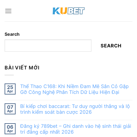
Skip
to
content
Search
SEARCH
BÀI VIẾT MỚI
Thể Thao C168: Khi Niềm Đam Mê Sân Cỏ Gặp
25
Apr
Gỡ Công Nghệ Phân Tích Dữ Liệu Hiện Đại
Bí kiếp chơi baccarat: Tư duy người thắng và lộ
07
Apr
trình kiểm soát bàn cược 2026
Đăng ký 789bet – Ghi danh vào hệ sinh thái giải
06
Apr
trí đẳng cấp nhất 2026