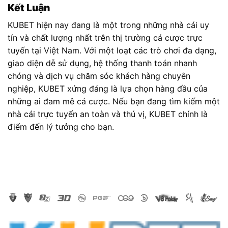
Kết Luận
KUBET hiện nay đang là một trong những nhà cái uy
tín và chất lượng nhất trên thị trường cá cược trực
tuyến tại Việt Nam. Với một loạt các trò chơi đa dạng,
giao diện dễ sử dụng, hệ thống thanh toán nhanh
chóng và dịch vụ chăm sóc khách hàng chuyên
nghiệp, KUBET xứng đáng là lựa chọn hàng đầu của
những ai đam mê cá cược. Nếu bạn đang tìm kiếm một
nhà cái trực tuyến an toàn và thú vị, KUBET chính là
điểm đến lý tưởng cho bạn.