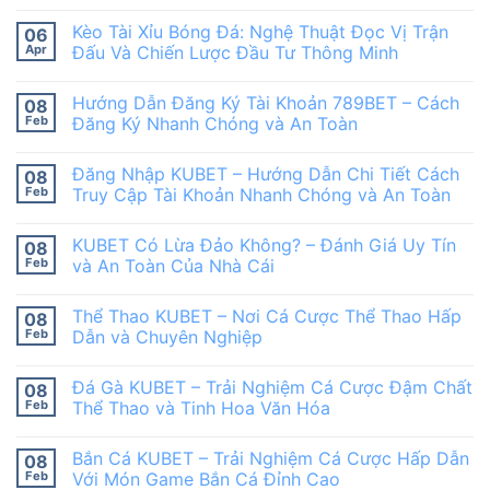
Kèo Tài Xỉu Bóng Đá: Nghệ Thuật Đọc Vị Trận
06
Apr
Đấu Và Chiến Lược Đầu Tư Thông Minh
Hướng Dẫn Đăng Ký Tài Khoản 789BET – Cách
08
Feb
Đăng Ký Nhanh Chóng và An Toàn
Đăng Nhập KUBET – Hướng Dẫn Chi Tiết Cách
08
Feb
Truy Cập Tài Khoản Nhanh Chóng và An Toàn
KUBET Có Lừa Đảo Không? – Đánh Giá Uy Tín
08
Feb
và An Toàn Của Nhà Cái
Thể Thao KUBET – Nơi Cá Cược Thể Thao Hấp
08
Feb
Dẫn và Chuyên Nghiệp
Đá Gà KUBET – Trải Nghiệm Cá Cược Đậm Chất
08
Feb
Thể Thao và Tinh Hoa Văn Hóa
Bắn Cá KUBET – Trải Nghiệm Cá Cược Hấp Dẫn
08
Feb
Với Món Game Bắn Cá Đỉnh Cao